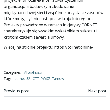
projekcie umożliwia MŚP, stowarzyszeniom i
organizacjom badawczym zbudowanie
międzynarodowej sieci i wspólne korzystanie zasobów,
które mogą być niedostępne w kraju lub regionie.
Projekty prowadzone w ramach inicjatywy CORNET
charakteryzuje się wysokim wskaźnikiem sukcesu i
krótkim czasem zawarcia umowy.
Więcej na stronie projektu: https://cornet.online/
Categories:
Aktualności
Tags:
cornet-32
CTT_PWSZ_Tarnow
Post
Post
Previous post
Next post
navigation
navigation