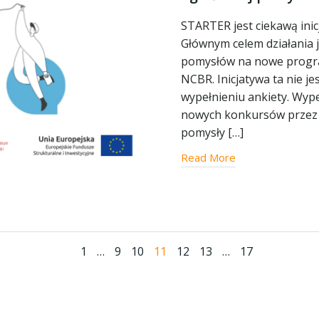
STARTER jest ciekawą in
Głównym celem działania
pomysłów na nowe progra
NCBR. Inicjatywa ta nie j
wypełnieniu ankiety. Wyp
nowych konkursów przez 
pomysły […]
Read More
Page
Page
Page
Page
Page
Page
Page
1
…
9
10
11
12
13
…
17