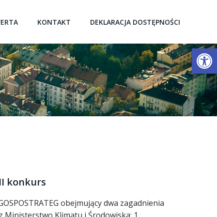
FERTA
KONTAKT
DEKLARACJA DOSTĘPNOŚCI
Open
I konkurs
 GOSPOSTRATEG obejmujący dwa zagadnienia
 Ministerstwo Klimatu i Środowiska: 1.