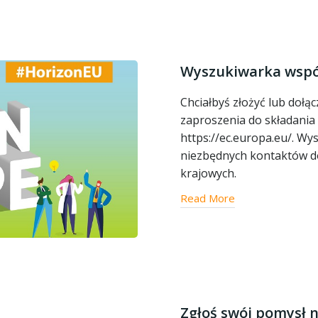
Wyszukiwarka wspó
Chciałbyś złożyć lub dołą
zaproszenia do składania
https://ec.europa.eu/. Wy
niezbędnych kontaktów d
krajowych.
Read More
Zgłoś swój pomysł