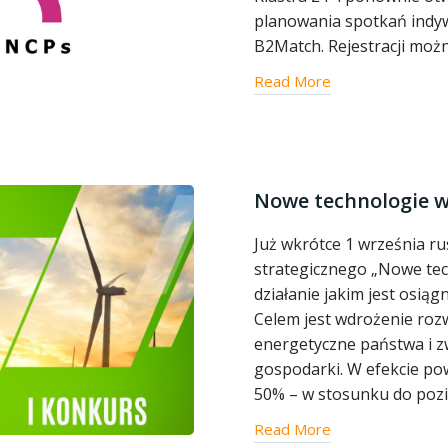
planowania spotkań indy
B2Match. Rejestracji moż
Read More
Nowe technologie w 
Już wkrótce 1 września 
strategicznego „Nowe tech
działanie jakim jest osiąg
Celem jest wdrożenie ro
energetyczne państwa i z
gospodarki. W efekcie pow
50% – w stosunku do poz
Read More