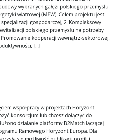
udowy wybranych gałęzi polskiego przemysłu
rgetyki wiatrowej (MEW). Celem projektu jest
 specjalizacji gospodarczej, 2. Kompleksowy
ewitalizacji polskiego przemysłu na potrzeby
). Promowanie kooperacji wewnątrz-sektorowej,
duktywności, […]
ęciem współpracy w projektach Horyzont
ożyć konsorcjum lub chcesz dołączyć do
łużono działanie platformy B2Match łączącej
ogramu Ramowego Horyzont Europa. Dla
orzyła się możliwość publikacji profili i